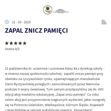
21 - 10 - 2025
ZAPAL ZNICZ PAMIĘCI
Ocena 0/5
21 października br.
uczennice i uczniowie klasy 8a z dyrekcją szkoły -
w imieniu naszej społeczności szkolnej - zapalili znicze pamięci przy
obelisku na ryczywolskim rynku, upamiętniającym mieszkańców
Ziemi Ryczywolskiej poległych i zamordowanych przez Niemców
podczas II wojny światowej. Tym samym przyłączyliśmy się do XVII
edycji akcji medialno-edukacyjnej „Zapal znicz pamięci”. Co roku
celem akcji jest przypomnienie tragicznych wydarzeń, jakie rozegrały
się na Pomorzu Gdańskim, Wielkopolsce, Górnym Śląsku, Kujawach
i ziemi łódzkiej w ramach ludobójczej operacji „Tannenberg”